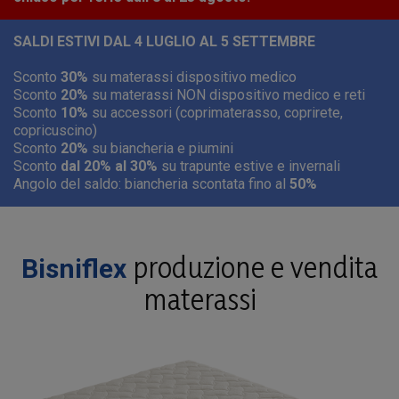
SALDI ESTIVI DAL 4 LUGLIO AL 5 SETTEMBRE
Sconto
30%
su materassi dispositivo medico
Sconto
20%
su materassi NON dispositivo medico e reti
Sconto
10%
su accessori (coprimaterasso, coprirete,
copricuscino)
Sconto
20%
su biancheria e piumini
Sconto
dal 20% al 30%
su trapunte estive e invernali
Angolo del saldo: biancheria scontata fino al
50%
produzione e vendita
Bisniflex
materassi