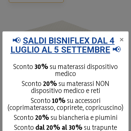
📢
SALDI BISNIFLEX DAL 4
×
LUGLIO AL 5 SETTEMBRE
📢
Sconto
30%
su materassi dispositivo
medico
Sconto
20%
su materassi NON
dispositivo medico e reti
Moon H24
Sconto
10%
su accessori
(coprimaterasso, coprirete, copricuscino)
Sconto
20%
su biancheria e piumini
Moon è un materasso avvolgente realizzato con
Sconto
dal 20% al 30%
su trapunte
schiuma poliuretanica di ultima generazione
con