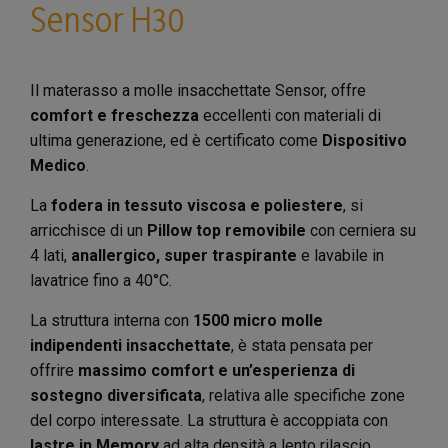
Sensor H30
Il materasso a molle insacchettate Sensor, offre
comfort e freschezza
eccellenti con materiali di
ultima generazione, ed è certificato come
Dispositivo
Medico
.
La
fodera in tessuto viscosa e poliestere
, si
arricchisce di un
Pillow top removibile
con cerniera su
4 lati,
anallergico, super traspirante
e lavabile in
lavatrice fino a 40°C.
La struttura interna con
1500 micro molle
indipendenti insacchettate
, è stata pensata per
offrire
massimo comfort e un’esperienza di
sostegno diversificata
, relativa alle specifiche zone
del corpo interessate. La struttura è accoppiata con
lastre in Memory
ad alta densità a lento rilascio