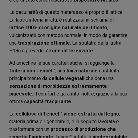
La peculiarità di questo materasso è proprio il lattice.
La lastra interna infatti, è realizzata in schiuma di
lattice 100% di origine naturale certificato
,
vulcanizzato con metodo normale, in modo da garantire
una
traspirazione ottimale
. La strututra della lastra
H18cm prevede
7 zone differenziate
.
Ad arricchire le sue caratteristiche, si aggiunge la
fodera con Tencel™
, una
fibra naturale
costituita
principalmente da
cellule vegetali
che dona una
sensazione di morbidezza estremamente
piacevole
. Il comfort è garantito inoltre, grazie alla sua
ottima
capacità traspirante
.
La
cellulosa di Tencel™ viene estratta dal legno
,
materia prima e rigenerabile, e in seguito lavorata e
trasformata con un
processo di produzione che
rispetta l’ambiente
. Tencel™ infatti, è
biodegradabile