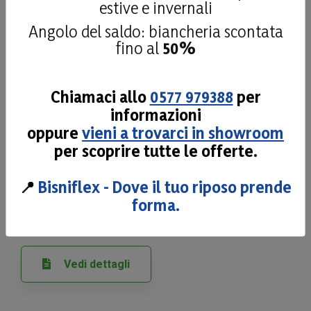
estive e invernali
porosità 5 volte superiore ai prodotti standard. Un
materasso
sempre asciutto e confortevole che
Angolo del saldo: biancheria scontata
accoglie e non respinge
, fornendo sostegno alla
fino al
50%
colonna vertebrale pur adattandosi al corpo della
persona.
Perfetto per riequilibrare posture
Chiamaci allo
0577 979388
per
scorrette
.
informazioni
La fodera è realizzata in tessuto Poliestere e Viscosa
oppure
vieni a trovarci in showroom
di alta grammatura, senza aggiunta di ulteriore
per scoprire tutte le offerte.
imbottitura per non alterare la caratteristica del Visco
Moon del ricambio d'aria all'interno del materasso.
📍
Bisniflex - Dove il tuo riposo prende
forma.
Dispositivo Medico
.
Vedi dettagli