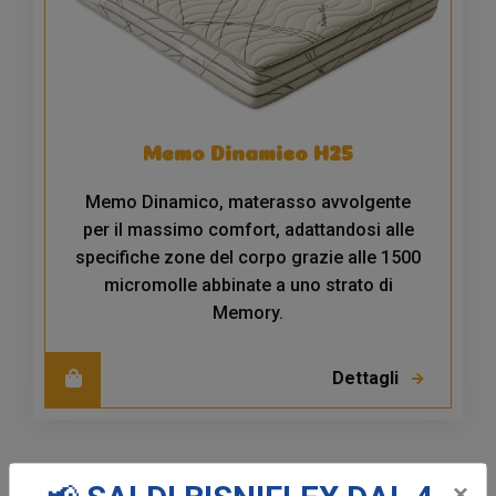
Memo Dinamico H25
Memo Dinamico, materasso avvolgente
per il massimo comfort, adattandosi alle
specifiche zone del corpo grazie alle 1500
micromolle abbinate a uno strato di
Memory.
Dettagli
×