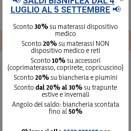
📢
SALDI BISNIFLEX DAL 4
Vedi tutti
LUGLIO AL 5 SETTEMBRE
📢
Sconto
30%
su materassi dispositivo
medico
Sconto
20%
su materassi NON
dispositivo medico e reti
Sconto
10%
su accessori
(coprimaterasso, coprirete, copricuscino)
Dicono di noi:
le recensioni
Sconto
20%
su biancheria e piumini
dei nostri clienti
Sconto
dal 20% al 30%
su trapunte
estive e invernali
Angolo del saldo: biancheria scontata
4,9
/5
fino al
50%
181
recensioni