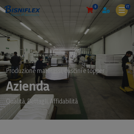
0
IT
Produzione materassi, cuscini e topper
Azienda
Qualità, Dettagli, Affidabilità