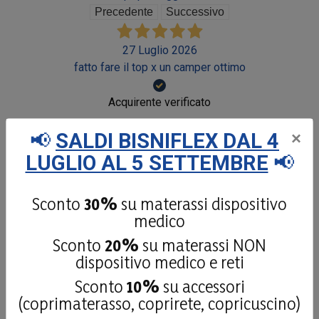
Precedente
Successivo
27 Luglio 2026
fatto fare il top x un camper ottimo
Acquirente verificato
📢
SALDI BISNIFLEX DAL 4
×
26 Luglio 2026
LUGLIO AL 5 SETTEMBRE
📢
Materiale di qualità personale disponibile Consigliato
Sconto
30%
su materassi dispositivo
Acquirente verificato
medico
Sconto
20%
su materassi NON
24 Luglio 2026
dispositivo medico e reti
Mi sono trovato molto bene con il materasso scelto
Sconto
10%
su accessori
(coprimaterasso, coprirete, copricuscino)
Acquirente verificato