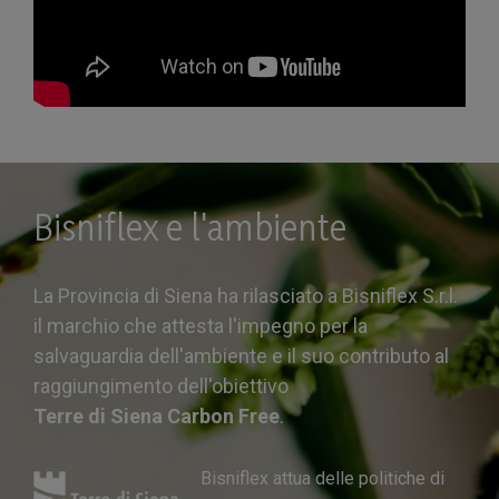
Bisniflex e l'ambiente
La Provincia di Siena ha rilasciato a Bisniflex S.r.l.
il marchio che attesta l'impegno per la
salvaguardia dell'ambiente e il suo contributo al
raggiungimento dell'obiettivo
Terre di Siena Carbon Free
.
Bisniflex attua delle politiche di