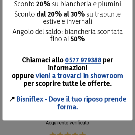
Sconto
20%
su biancheria e piumini
Sconto
dal 20% al 30%
su trapunte
24 Luglio 2026
estive e invernali
Personale attento in fase di ordini, anche per richieste
particolari, avevo necessità di un materasso basso su
Angolo del saldo: biancheria scontata
misura per il mio camper. Mi hanno saputo consigliare
fino al
50%
al meglio e sono stati cortesi e disponibili in tutta la
fase dell’ordine sino alla consegna. Bravi.
Chiamaci allo
0577 979388
per
Acquirente verificato
informazioni
oppure
vieni a trovarci in showroom
per scoprire tutte le offerte.
14 Luglio 2026
Da tanto anni cliento abbiamo ricevuto per ogni
📍
Bisniflex - Dove il tuo riposo prende
esigenza il sostegno all'acquisto professionale,
forma.
efficiente e gentile.
Acquirente verificato