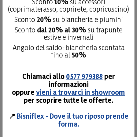
Sconto
10%
su accessori
recensioni
(coprimaterasso, coprirete, copricuscino)
Sconto
20%
su biancheria e piumini
Le nostre recensioni a 4 e 5 stelle.
Sconto
dal 20% al 30%
su trapunte
Clicca qui per leggerle tutte >
estive e invernali
Precedente
Successivo
Angolo del saldo: biancheria scontata
27 Luglio 2026
fino al
50%
fatto fare il top x un camper ottimo
Chiamaci allo
0577 979388
per
Acquirente verificato
informazioni
oppure
vieni a trovarci in showroom
26 Luglio 2026
per scoprire tutte le offerte.
Materiale di qualità personale disponibile Consigliato
📍
Bisniflex - Dove il tuo riposo prende
Acquirente verificato
forma.