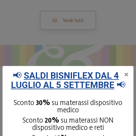
Vedi tutti
📢
SALDI BISNIFLEX DAL 4
×
LUGLIO AL 5 SETTEMBRE
📢
Dicono di noi:
le recensioni
dei nostri clienti
Sconto
30%
su materassi dispositivo
medico
Sconto
20%
su materassi NON
dispositivo medico e reti
4,9
/5
181