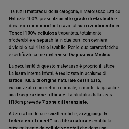
Tra tutti i materassi della categoria, il Materasso Lattice
Naturale 100%, presenta un
alto grado di elasticità
e
dona
estremo comfort
grazie al suo
rivestimento in
Tencel 100% cellulosa
trapuntata, totalmente
sfoderabile e separabile in due parti con cerniera
divisibile sui 4 lati e lavabile. Per le sue caratteristiche
è certificato come materasso
Dispositivo Medico
.
La peculiarità di questo materasso è proprio il lattice.
La lastra interna infatti, è realizzata in schiuma di
lattice 100% di origine naturale certificato
,
vulcanizzato con metodo normale, in modo da garantire
una
traspirazione ottimale
. La strututra della lastra
H18cm prevede
7 zone differenziate
.
Ad arricchire le sue caratteristiche, si aggiunge la
fodera con Tencel™
, una
fibra naturale
costituita
principalmente da
cellule vegetali
che dona una