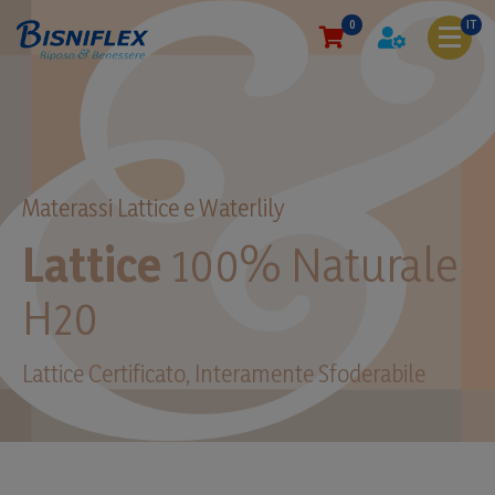
0
IT
Materassi Lattice e Waterlily
Lattice
100% Naturale
H20
Lattice Certificato, Interamente Sfoderabile