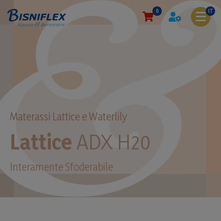
0
IT
Materassi Lattice e Waterlily
Lattice
ADX H20
Interamente Sfoderabile