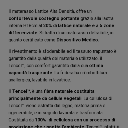
Il materasso Lattice Alta Densità, offre un
confortevole sostegno portante
grazie alla lastra
interna H18cm al
20% di lattice naturale e a 5 zone
differenziate
. Si tratta di un materasso detraibile, in
quanto certificato come
Dispositivo Medico
.
Il rivestimento è sfoderabile ed il tessuto trapuntato è
garantito dalla qualità del materiale utilizzato, il
Tencel™, con comfort garantito dalla sua
ottima
capacità traspirante
. La fodera ha un'imbottitura
anallergica, lavabile in lavatrice.
Il
Tencel™
, è una
fibra naturale costituita
principalmente da cellule vegetali
. La cellulosa di
Tencel™ viene estratta dal legno, materia prima e
rigenerabile, e in seguito lavorata e trasformata.
Costituita da
100% di cellulosa con un processo di
produzione che rispetta l’ambiente
. Tencel™ infatti, è