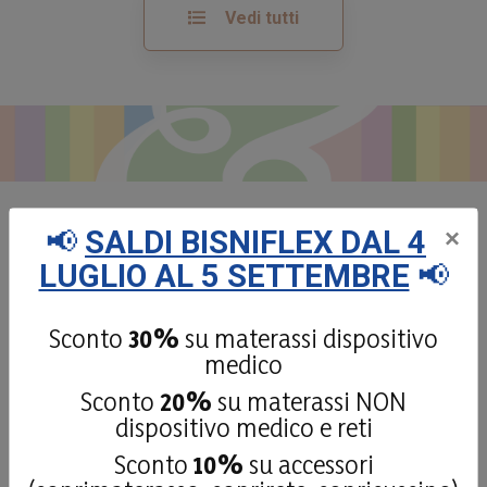
Vedi tutti
📢
SALDI BISNIFLEX DAL 4
×
Dicono di noi:
le recensioni
LUGLIO AL 5 SETTEMBRE
📢
dei nostri clienti
Sconto
30%
su materassi dispositivo
medico
Sconto
20%
su materassi NON
4,9
/5
dispositivo medico e reti
181
recensioni
Sconto
10%
su accessori