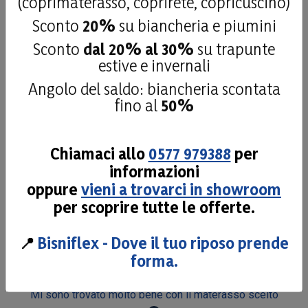
(coprimaterasso, coprirete, copricuscino)
Le nostre recensioni a 4 e 5 stelle.
Sconto
20%
su biancheria e piumini
Clicca qui per leggerle tutte >
Sconto
dal 20% al 30%
su trapunte
Precedente
Successivo
estive e invernali
27 Luglio 2026
Angolo del saldo: biancheria scontata
fatto fare il top x un camper ottimo
fino al
50%
Acquirente verificato
Chiamaci allo
0577 979388
per
informazioni
26 Luglio 2026
oppure
vieni a trovarci in showroom
Materiale di qualità personale disponibile Consigliato
per scoprire tutte le offerte.
Acquirente verificato
📍
Bisniflex - Dove il tuo riposo prende
forma.
24 Luglio 2026
Mi sono trovato molto bene con il materasso scelto