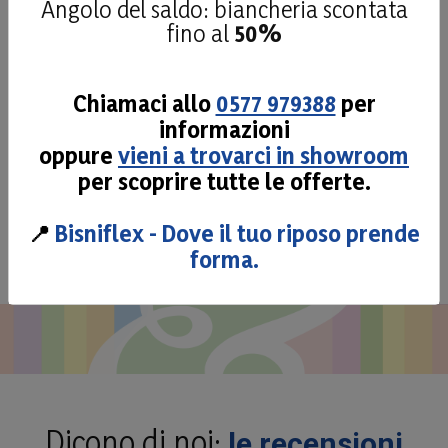
Angolo del saldo: biancheria scontata
micromolle abbinate a uno strato di
fino al
50%
Memory.
Dettagli
Chiamaci allo
0577 979388
per
informazioni
oppure
vieni a trovarci in showroom
per scoprire tutte le offerte.
Vedi tutti
📍
Bisniflex - Dove il tuo riposo prende
forma.
Dicono di noi:
le recensioni