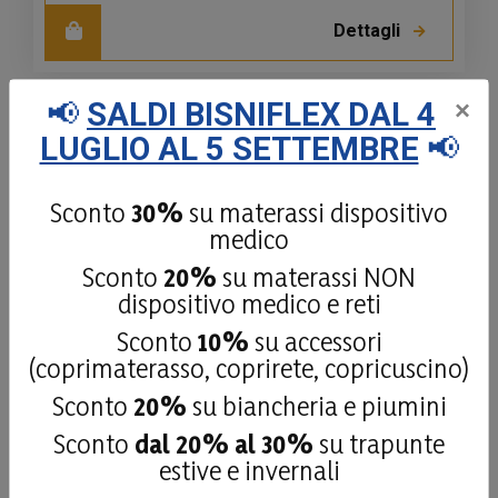
Dettagli
📢
SALDI BISNIFLEX DAL 4
×
LUGLIO AL 5 SETTEMBRE
📢
Sconto
30%
su materassi dispositivo
medico
Sconto
20%
su materassi NON
dispositivo medico e reti
Sconto
10%
su accessori
(coprimaterasso, coprirete, copricuscino)
Memo Dinamico H25
Sconto
20%
su biancheria e piumini
Memo Dinamico, materasso avvolgente
Sconto
dal 20% al 30%
su trapunte
per il massimo comfort, adattandosi alle
estive e invernali
specifiche zone del corpo grazie alle 1500