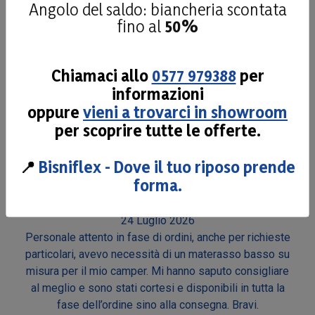
Angolo del saldo: biancheria scontata
26 Luglio 2026
fino al
50%
Materiale di qualità personale disponibile Consigliato
Chiamaci allo
0577 979388
per
Acquirente verificato
informazioni
oppure
vieni a trovarci in showroom
24 Luglio 2026
per scoprire tutte le offerte.
Mi sono trovato molto bene con il materasso scelto
📍
Bisniflex - Dove il tuo riposo prende
Acquirente verificato
forma.
24 Luglio 2026
Personale attento in fase di ordini, anche per richieste
particolari, avevo necessità di un materasso basso su
misura per il mio camper. Mi hanno saputo consigliare
al meglio e sono stati cortesi e disponibili in tutta la
fase dell’ordine sino alla consegna. Bravi.