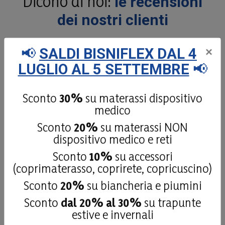
Dicono di noi:
le recensioni
dei nostri clienti
📢
SALDI BISNIFLEX DAL 4
×
LUGLIO AL 5 SETTEMBRE
📢
4,9
/5
181
recensioni
Sconto
30%
su materassi dispositivo
medico
Le nostre recensioni a 4 e 5 stelle.
Sconto
20%
su materassi NON
Clicca qui per leggerle tutte >
dispositivo medico e reti
Precedente
Successivo
Sconto
10%
su accessori
(coprimaterasso, coprirete, copricuscino)
27 Luglio 2026
fatto fare il top x un camper ottimo
Sconto
20%
su biancheria e piumini
Sconto
dal 20% al 30%
su trapunte
Acquirente verificato
estive e invernali