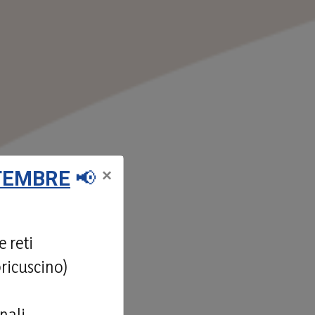
×
TTEMBRE
📢
 reti
pricuscino)
nali