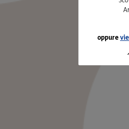
An
oppure
vi