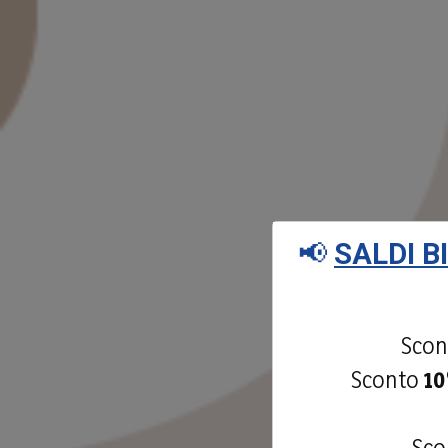
📢
SALDI B
Sco
Sconto
1
Sc