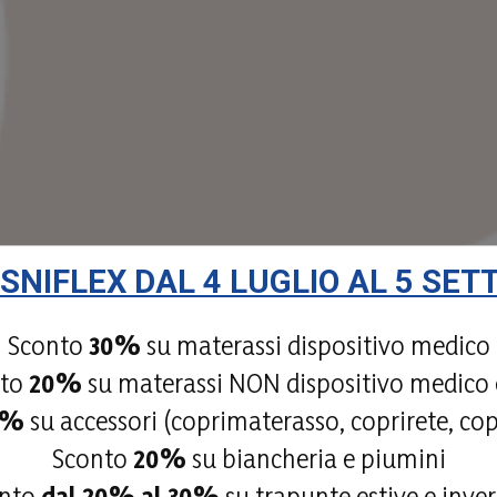
ISNIFLEX DAL 4 LUGLIO AL 5 SE
Sconto
30%
su materassi dispositivo medico
nto
20%
su materassi NON dispositivo medico e
0%
su accessori (coprimaterasso, coprirete, co
Sconto
20%
su biancheria e piumini
onto
dal 20% al 30%
su trapunte estive e inver