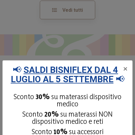
Vedi tutti
📢
SALDI BISNIFLEX DAL 4
×
Dicono di noi:
le recensioni
LUGLIO AL 5 SETTEMBRE
📢
dei nostri clienti
Sconto
30%
su materassi dispositivo
medico
Sconto
20%
su materassi NON
4,9
/5
dispositivo medico e reti
181
Sconto
10%
su accessori
recensioni