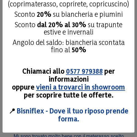
(coprimaterasso, coprirete, copricuscino)
Le nostre recensioni a 4 e 5 stelle.
Sconto
20%
su biancheria e piumini
Clicca qui per leggerle tutte >
Sconto
dal 20% al 30%
su trapunte
Precedente
Successivo
estive e invernali
Angolo del saldo: biancheria scontata
27 Luglio 2026
fino al
50%
fatto fare il top x un camper ottimo
Acquirente verificato
Chiamaci allo
0577 979388
per
informazioni
oppure
vieni a trovarci in showroom
26 Luglio 2026
Materiale di qualità personale disponibile Consigliato
per scoprire tutte le offerte.
Acquirente verificato
📍
Bisniflex - Dove il tuo riposo prende
forma.
24 Luglio 2026
Mi sono trovato molto bene con il materasso scelto