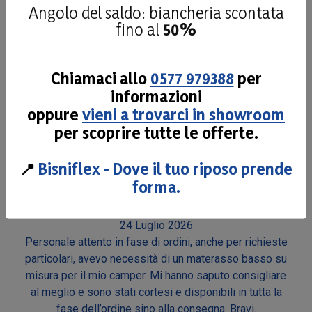
Angolo del saldo: biancheria scontata
fino al
50%
26 Luglio 2026
Materiale di qualità personale disponibile Consigliato
Chiamaci allo
0577 979388
per
Acquirente verificato
informazioni
oppure
vieni a trovarci in showroom
24 Luglio 2026
per scoprire tutte le offerte.
Mi sono trovato molto bene con il materasso scelto
📍
Bisniflex - Dove il tuo riposo prende
Acquirente verificato
forma.
24 Luglio 2026
Personale attento in fase di ordini, anche per richieste
particolari, avevo necessità di un materasso basso su
misura per il mio camper. Mi hanno saputo consigliare
al meglio e sono stati cortesi e disponibili in tutta la
fase dell’ordine sino alla consegna. Bravi.