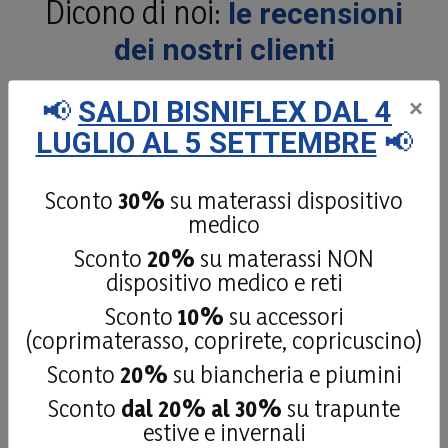
Dicono di noi:
le recensioni
dei nostri clienti
📢
SALDI BISNIFLEX DAL 4
×
LUGLIO AL 5 SETTEMBRE
📢
4,9
/5
181
recensioni
Sconto
30%
su materassi dispositivo
medico
Le nostre recensioni a 4 e 5 stelle.
Sconto
20%
su materassi NON
Clicca qui per leggerle tutte >
dispositivo medico e reti
Precedente
Successivo
Sconto
10%
su accessori
(coprimaterasso, coprirete, copricuscino)
27 Luglio 2026
Sconto
20%
su biancheria e piumini
fatto fare il top x un camper ottimo
Sconto
dal 20% al 30%
su trapunte
Acquirente verificato
estive e invernali