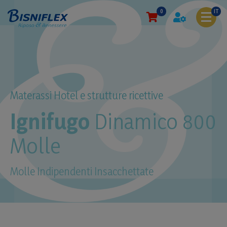
0
IT
Materassi Hotel e strutture ricettive
Ignifugo
Dinamico 800
Molle
Molle Indipendenti Insacchettate