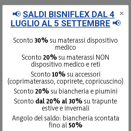
📢
SALDI BISNIFLEX DAL 4
×
24 Luglio 2026
LUGLIO AL 5 SETTEMBRE
📢
Mi sono trovato molto bene con il materasso scelto
Acquirente verificato
Sconto
30%
su materassi dispositivo
medico
Sconto
20%
su materassi NON
24 Luglio 2026
dispositivo medico e reti
Personale attento in fase di ordini, anche per richieste
particolari, avevo necessità di un materasso basso su
Sconto
10%
su accessori
misura per il mio camper. Mi hanno saputo consigliare
(coprimaterasso, coprirete, copricuscino)
al meglio e sono stati cortesi e disponibili in tutta la
Sconto
20%
su biancheria e piumini
fase dell’ordine sino alla consegna. Bravi.
Sconto
dal 20% al 30%
su trapunte
estive e invernali
Acquirente verificato
Angolo del saldo: biancheria scontata
fino al
50%
14 Luglio 2026