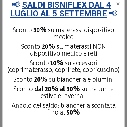
📢
SALDI BISNIFLEX DAL 4
×
LUGLIO AL 5 SETTEMBRE
📢
Acquirente verificato
Sconto
30%
su materassi dispositivo
10 Luglio 2026
medico
I prodotti sono ottimi e l'amministrazione
Sconto
20%
su materassi NON
professionale e gentile
dispositivo medico e reti
Acquirente verificato
Sconto
10%
su accessori
(coprimaterasso, coprirete, copricuscino)
Sconto
20%
su biancheria e piumini
10 Luglio 2026
Preciso nelle spiegazioni, rispettata la data di
Sconto
dal 20% al 30%
su trapunte
consegna, materasso di ottima qualità!
estive e invernali
Angolo del saldo: biancheria scontata
Acquirente verificato
fino al
50%
07 Maggio 2026