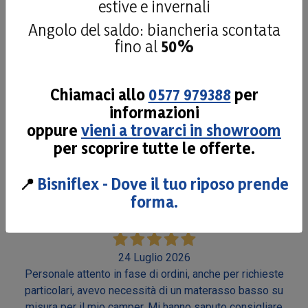
estive e invernali
Acquirente verificato
Angolo del saldo: biancheria scontata
fino al
50%
26 Luglio 2026
Materiale di qualità personale disponibile Consigliato
Chiamaci allo
0577 979388
per
informazioni
Acquirente verificato
oppure
vieni a trovarci in showroom
per scoprire tutte le offerte.
24 Luglio 2026
Mi sono trovato molto bene con il materasso scelto
📍
Bisniflex - Dove il tuo riposo prende
forma.
Acquirente verificato
24 Luglio 2026
Personale attento in fase di ordini, anche per richieste
particolari, avevo necessità di un materasso basso su
misura per il mio camper. Mi hanno saputo consigliare