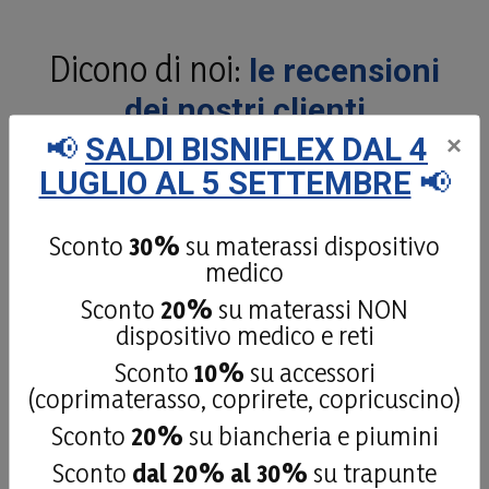
Dicono di noi:
le recensioni
dei nostri clienti
📢
SALDI BISNIFLEX DAL 4
×
LUGLIO AL 5 SETTEMBRE
📢
4,9
/5
181
Sconto
30%
su materassi dispositivo
recensioni
medico
Sconto
20%
su materassi NON
Le nostre recensioni a 4 e 5 stelle.
dispositivo medico e reti
Clicca qui per leggerle tutte >
Sconto
10%
su accessori
Precedente
Successivo
(coprimaterasso, coprirete, copricuscino)
Sconto
20%
su biancheria e piumini
27 Luglio 2026
fatto fare il top x un camper ottimo
Sconto
dal 20% al 30%
su trapunte