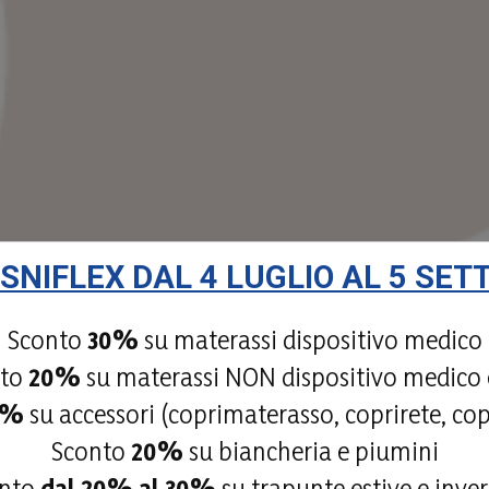
ISNIFLEX DAL 4 LUGLIO AL 5 SE
Sconto
30%
su materassi dispositivo medico
nto
20%
su materassi NON dispositivo medico e
0%
su accessori (coprimaterasso, coprirete, co
Sconto
20%
su biancheria e piumini
onto
dal 20% al 30%
su trapunte estive e inver