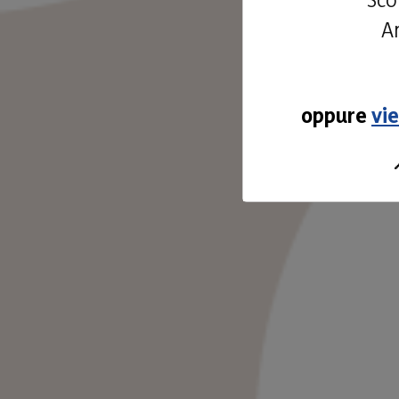
An
oppure
vi