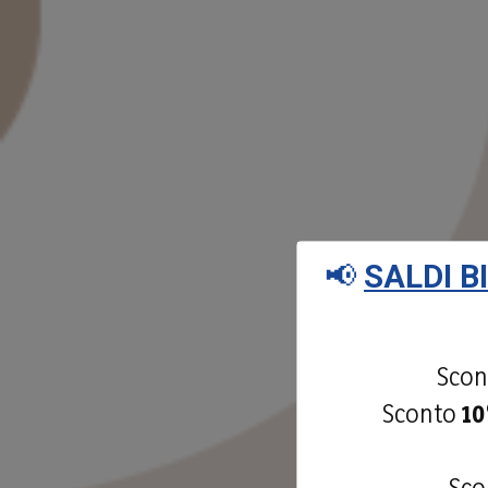
📢
SALDI B
Sco
Sconto
1
Sc