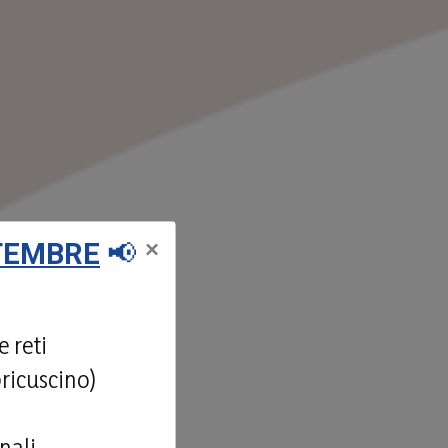
×
TTEMBRE
📢
 reti
pricuscino)
nali